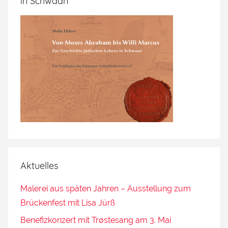
in Schwaan
Aktuelles
Malerei aus späten Jahren – Ausstellung zum
Brückenfest mit Lisa Jürß
Benefizkonzert mit Trøstesang am 3. Mai