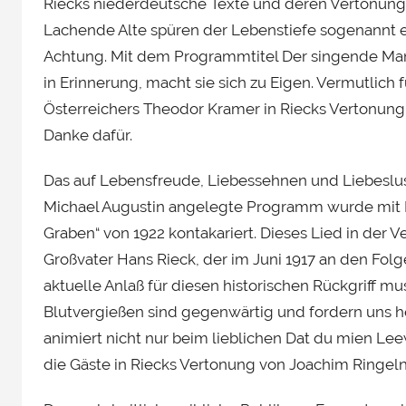
Riecks niederdeutsche Texte und deren Vertonung 
Lachende Alte spüren der Lebenstiefe sogenannt e
Achtung. Mit dem Programmtitel Der singende Man
in Erinnerung, macht sie sich zu Eigen. Vermutlich 
Österreichers Theodor Kramer in Riecks Vertonung 
Danke dafür.
Das auf Lebensfreude, Liebessehnen und Liebeslus
Michael Augustin angelegte Programm wurde mit K
Graben“ von 1922 kontakariert. Dieses Lied in der
Großvater Hans Rieck, der im Juni 1917 an den Folg
aktuelle Anlaß für diesen historischen Rückgriff mu
Blutvergießen sind gegenwärtig und fordern uns he
animiert nicht nur beim lieblichen Dat du mien L
die Gäste in Riecks Vertonung von Joachim Ringeln