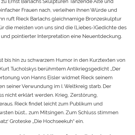
zu Ernst Barlachs Skulpturen Tanzende Alte und
infacher Frauen nach, verleihen ihnen Würde und
n ruft Rieck Barlachs gleichnamige Bronzeskulptur
für die meisten von uns sind die (Liebes-)Gedichte des
und pointierter Interpretation eine Neuentdeckung.
t bis hin zu schwarzem Humor in den Kurztexten von
urt Tucholskys berühmtem Antikriegsgedicht „Der
 Vertonung von Hanns Eisler widmet Rieck seinem
en seiner Verwundung im I. Weltkreig starb. Der
ss nicht erklärt werden. Krieg, Zerstörung,
raus. Rieck findet leicht zum Publikum und
eewsten büst… zum Mitsingen. Zum Schluss stimmen
atz‘ Groteske „Die Hochseekuh“ ein.