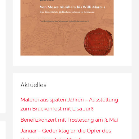
Aktuelles
Malerei aus späten Jahren – Ausstellung
zum Brückenfest mit Lisa Jürß
Benefizkonzert mit Trøstesang am 3. Mai
Januar – Gedenktag an die Opfer des