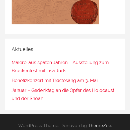
Aktuelles
Malerei aus späten Jahren – Ausstellung zum
Brückenfest mit Lisa Jürß
Benefizkonzert mit Trøstesang am 3. Mai
Januar – Gedenktag an die Opfer des Holocaust
und der Shoah
WordPress Theme: Donovan by
ThemeZee
.